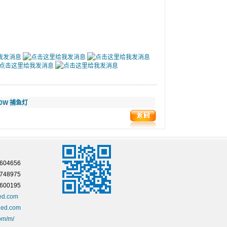
00W 捕鱼灯
04656
7748975
00195
ed.com
led.com
om/m/