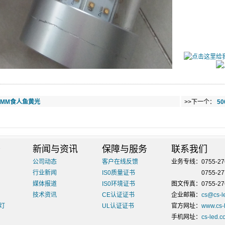
3MM食人鱼黄光
>>下一个：
5
务
新闻与资讯
保障与服务
联系我们
公司动态
客户在线反馈
业务专线：0755-276
行业新闻
IS0质量证书
业务专线：
0755-2
媒体报道
IS0环境证书
图文传真：0755-276
技术资讯
CE认证证书
企业邮箱：
cs@cs-l
筒灯
UL认证证书
官方网址：
www.cs-
手机网址：
cs-led.c