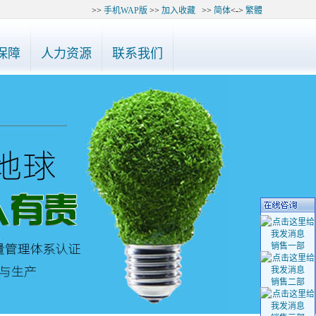
>>
手机WAP版
>>
加入收藏
>>
简体
<->
繁體
48985、27748995咨询，谢谢！
◆ 公告：最近有“深圳陈氏世纪光电有限公司
保障
人力资源
联系我们
销售一部
销售二部