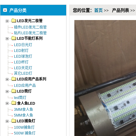
产品分类
您的位置：
首页
>>
产品列表 >>
LED发光二极管
插件LED发光二极管
贴片LED发光二极管
LED节能灯系列
LED日光灯
LED射灯
LED球泡灯
LED杯灯
LED天花灯
其它LED灯
LED应用产品系列
LED应用产品
LED筒灯
led筒灯
食人鱼LED
3MM食人鱼
5MM食人鱼
LED捕鱼灯
100W捕鱼灯
500W 捕鱼灯