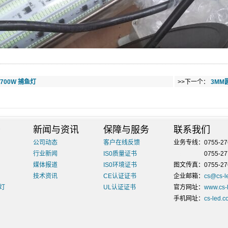
2700W 捕鱼灯
>>下一个：
3MM
务
新闻与资讯
保障与服务
联系我们
公司动态
客户在线反馈
业务专线：0755-276
行业新闻
IS0质量证书
业务专线：
0755-2
媒体报道
IS0环境证书
图文传真：0755-276
技术资讯
CE认证证书
企业邮箱：
cs@cs-l
筒灯
UL认证证书
官方网址：
www.cs-
手机网址：
cs-led.c