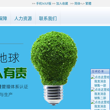
>>
手机WAP版
>>
加入收藏
>>
简体
<->
繁體
55-27748975、27748985、27748995咨询，谢谢！
◆ 公告：最近有
保障
人力资源
联系我们
销售一部
销售二部