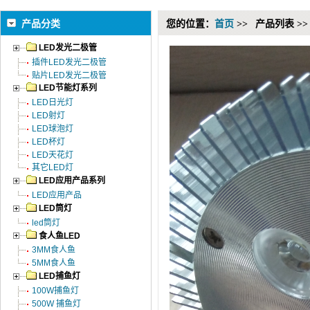
产品分类
您的位置：
首页
>>
产品列表 >>
LED发光二极管
插件LED发光二极管
贴片LED发光二极管
LED节能灯系列
LED日光灯
LED射灯
LED球泡灯
LED杯灯
LED天花灯
其它LED灯
LED应用产品系列
LED应用产品
LED筒灯
led筒灯
食人鱼LED
3MM食人鱼
5MM食人鱼
LED捕鱼灯
100W捕鱼灯
500W 捕鱼灯