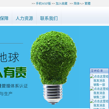
>>
手机WAP版
>>
加入收藏
>>
简体
<->
繁體
7748975、27748985、27748995咨询，谢谢！
◆ 公告：最近有“深圳
保障
人力资源
联系我们
销售一部
销售二部