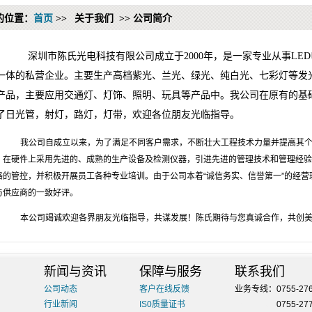
的位置：
首页
>>
关于我们 >> 公司简介
深圳市陈氏光电科技有限公司成立于2000年，是一家专业从事LE
一体
的私营企业。主要生产高档紫光、兰光、绿光、纯白光、七彩灯等发
产品，主要应用交通灯、灯饰、照明、玩具等产品中。我公司在原有的基
了日光管，射灯，路灯，灯带，欢迎各位朋友光临指导。
我公司自成立以来，为了满足不同客户需求，不断壮大工程技术力量并提高其个
，在硬件上采用先进的、成熟的生产设备及检测仪器，引进先进的管理技术和管理经验
格的管控，并积极开展员工各种专业培训。由于公司本着“诚信务实、信誉第一”的经
与供应商的一致好评。
本公司竭诚欢迎各界朋友光临指导，共谋发展！陈氏期待与您真诚合作，共创美
新闻与资讯
保障与服务
联系我们
公司动态
客户在线反馈
业务专线：0755-276
行业新闻
IS0质量证书
业务专线：
0755-27