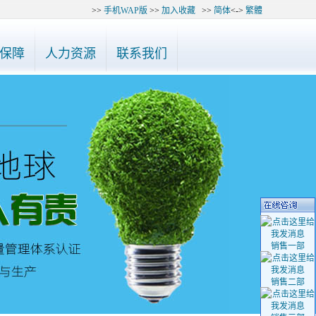
>>
手机WAP版
>>
加入收藏
>>
简体
<->
繁體
48985、27748995咨询，谢谢！
◆ 公告：最近有“深圳陈氏世纪光电有限公司
保障
人力资源
联系我们
销售一部
销售二部