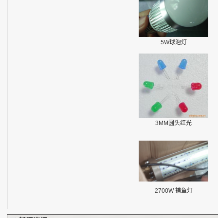
5W球泡灯
3MM圆头红光
2700W 捕鱼灯