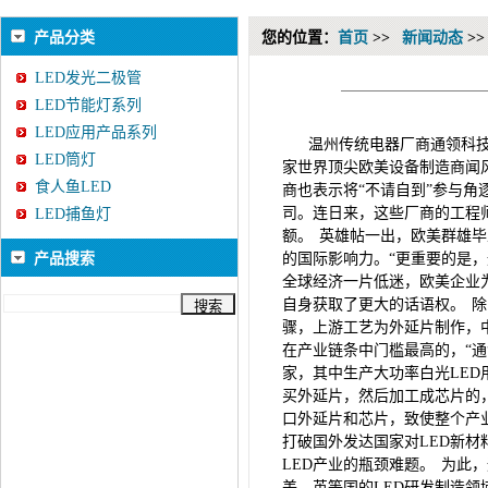
产品分类
您的位置：
首页
>>
新闻动态
>
LED发光二极管
LED节能灯系列
LED应用产品系列
温州传统电器厂商通领科技集
LED筒灯
家世界顶尖欧美设备制造商闻风
食人鱼LED
商也表示将“不请自到”参与角逐。
司。连日来，这些厂商的工程
LED捕鱼灯
额。 英雄帖一出，欧美群雄毕
产品搜索
的国际影响力。“更重要的是
全球经济一片低迷，欧美企业
自身获取了更大的话语权。 除
骤，上游工艺为外延片制作，
在产业链条中门槛最高的，“通
家，其中生产大功率白光LE
买外延片，然后加工成芯片的，
口外延片和芯片，致使整个产业
打破国外发达国家对LED新材
LED产业的瓶颈难题。 为此
美、英等国的LED研发制造领域