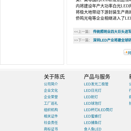
内将建设年产大功率白光LED用
将极大地带动下游封装生产商
侨鸣光电等企业相继进入了LE
<<上一篇：
传统照明业四大巨头进军
>>下一篇：
深圳LED产业将建全球
关于陈氏
产品与服务
公司简介
LED发光二极管
企业文化
LED日光灯
企业荣誉
LED射灯
工厂巡礼
LED球泡灯
组织机构
LED杯灯
/
LED筒灯
相关证件
LED蜜蜂灯
社会责任
LED捕鱼灯
商标证书
食人鱼LED