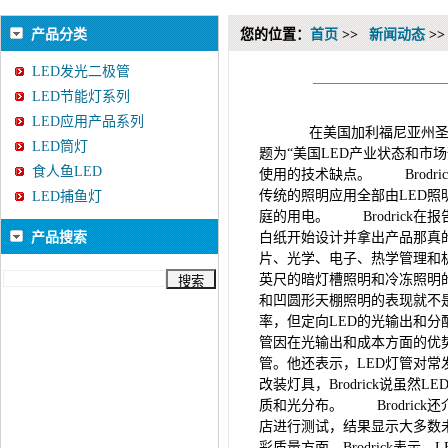
产品分类
您的位置：
首页
>>
新闻动态
>
LED发光二极管
LED节能灯系列
LED应用产品系列
在美国加利福尼亚州圣迭戈市举办的
LED筒灯
题为“美国LED产业状态和市场
食人鱼LED
使用的技术缺点。 Brodric
传统的照明应用全部由LED照明
LED捕鱼灯
庭的用电。 Brodrick在
产品搜索
白纸开始设计并拿出产品那真
片、光学、电子、热学管理和机械
英尺的暗灯槽照明和冷冻照明
和凹圆形天棚照明的表现就不
率，但定向LED的光输出和分
管因在光输出和成本方面的优
管。他还表示，LED灯管对
改装灯具，Brodrick说虽
质和光分布。 Brodric
店进行测试，结果显示大多数
彩质量方面，Brodrick表