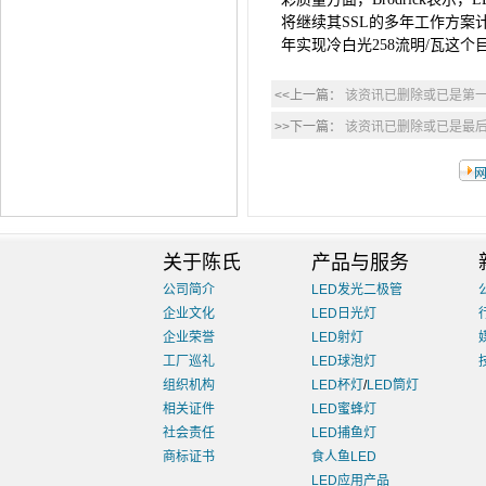
将继续其SSL的多年工作方案计
年实现冷白光258流明/瓦这个
<<上一篇：
该资讯已删除或已是第
>>下一篇：
该资讯已删除或已是最
关于陈氏
产品与服务
公司简介
LED发光二极管
企业文化
LED日光灯
企业荣誉
LED射灯
工厂巡礼
LED球泡灯
组织机构
LED杯灯
/
LED筒灯
相关证件
LED蜜蜂灯
社会责任
LED捕鱼灯
商标证书
食人鱼LED
LED应用产品