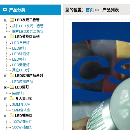
产品分类
您的位置：
首页
>>
产品列表
LED发光二极管
插件LED发光二极管
贴片LED发光二极管
LED节能灯系列
LED日光灯
LED射灯
LED球泡灯
LED杯灯
LED天花灯
其它LED灯
LED应用产品系列
LED应用产品
LED筒灯
led筒灯
食人鱼LED
3MM食人鱼
5MM食人鱼
LED捕鱼灯
100W捕鱼灯
500W 捕鱼灯