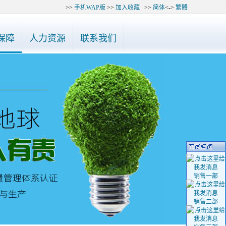
>>
手机WAP版
>>
加入收藏
>>
简体
<->
繁體
-27748975、27748985、27748995咨询，谢谢！
◆ 公告：最近有“深
保障
人力资源
联系我们
销售一部
销售二部