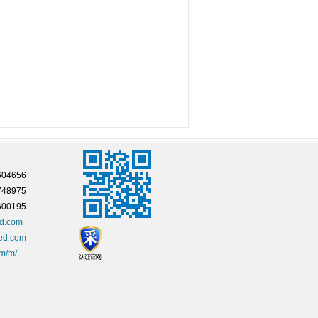
04656
748975
00195
ed.com
ed.com
om/m/